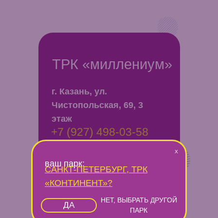
ТРК «миллениум»
г. Казань, ул.
Чистопольская, 69, 3
этаж
+7 (927) 498-03-58
АДМИНИСТРАТОР
X
ваш парк:
САНКТ-ПЕТЕРБУРГ, ТРК
+7 (927) 678-13-00
«КОНТИНЕНТ»
?
Банкетный менеджер
НЕТ, ВЫБРАТЬ ДРУГОЙ
ДА
ПАРК