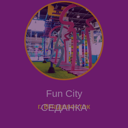
Fun City
СЕДАНКА
г. Владивосток