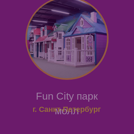
Fun City парк
г. Санкт-Петербург
молл